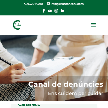
932974010
info@csantantoni.com
Canal de denúncies
Ens cuidem per cuidar
Canal ètic