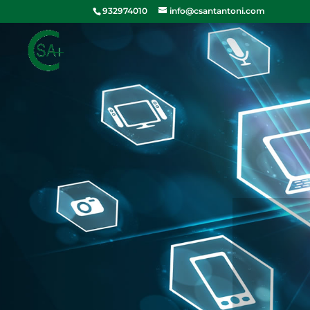
932974010
info@csantantoni.com