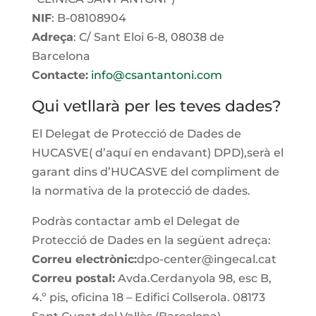
NIF
: B-08108904
Adreça
: C/ Sant Eloi 6-8, 08038 de
Barcelona
Contacte:
info@csantantoni.com
Qui vetllarà per les teves dades?
El Delegat de Protecció de Dades de
HUCASVE
( d’aquí en endavant
)
DPD)
,
serà el
garant dins d’
HUCASVE
del compliment de
la normativa de la protecció de dades.
Podràs contactar amb el Delegat de
Protecció de Dades en la següent adreça:
Correu electrònic:
dpo-center@ingecal
.cat
Correu postal:
Avda.
Cerdanyola
98,
esc
B,
4.º pis, oficina 18 – Edifici Collserola. 08173