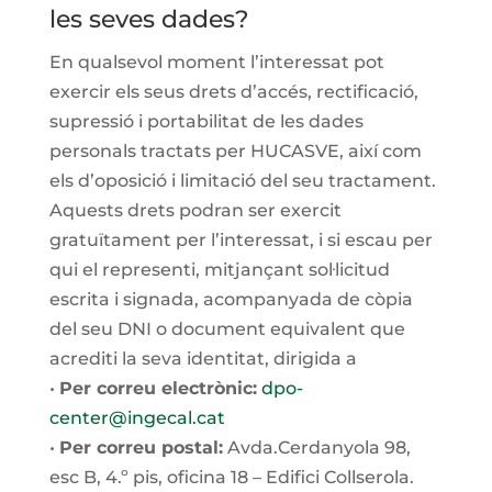
les seves dades?
En qualsevol moment l’interessat pot
exercir els seus drets d’accés, rectificació,
supressió i portabilitat de les dades
personals tractats per HUCASVE, així com
els d’oposició i limitació del seu tractament.
Aquests drets podran ser exercit
gratuïtament per l’interessat, i si escau per
qui el representi, mitjançant sol·licitud
escrita i signada, acompanyada de còpia
del seu DNI o document equivalent que
acrediti la seva identitat, dirigida a
•
Per correu electrònic:
dpo-
center@ingecal.cat
•
Per correu postal:
Avda.
Cerdanyola
98,
esc
B, 4.º pis, oficina 18 – Edifici Collserola.